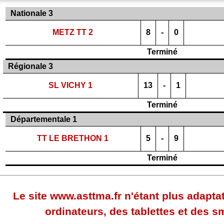
Nationale 3
METZ TT 2
8
-
0
Terminé
Régionale 3
SL VICHY 1
13
-
1
Terminé
Départementale 1
TT LE BRETHON 1
5
-
9
Terminé
Le site www.asttma.fr n'étant plus adapta
ordinateurs, des tablettes et des 