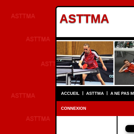
ASTTMA
|
|
ACCUEIL
ASTTMA
A NE PAS 
CONNEXION