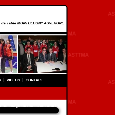
nis de Table MONTBEUGNY AUVERGNE
|
|
|
S
VIDEOS
CONTACT
 image de moi, c'est une bonne image de mon club.